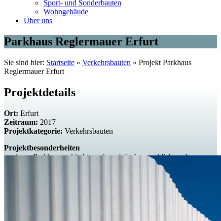
Sport- und Sonderbauten
Wohngebäude
Über uns
Parkhaus Reglermauer Erfurt
Sie sind hier:
Startseite
»
Verkehrsbauten
»
Projekt Parkhaus
Reglermauer Erfurt
Projektdetails
Ort:
Erfurt
Zeitraum:
2017
Projektkategorie:
Verkehrsbauten
Projektbesonderheiten
moderne Parkhaus­architektur mit puris­tischer, sachlicher, aber
dennoch spannungs­reicher Fassade mit
6 verschiedenen
Farbnuancen