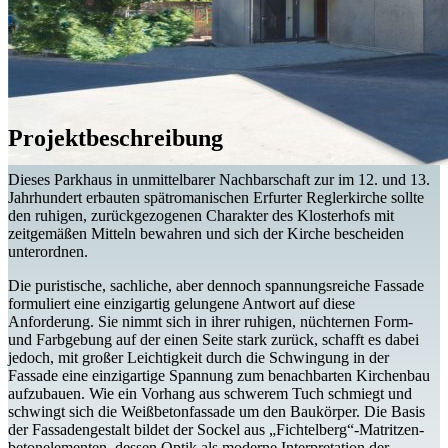
Projektbeschreibung
Dieses Parkhaus in unmittel­barer Nachbarschaft zur im 12. und
13.
Jahrhundert
erbauten spätromanischen Erfurter Reglerkirche sollte
den ruhigen, zurückgezogenen Charakter des Klosterhofs mit
zeitgemäßen Mitteln bewahren und sich der Kirche bescheiden
unterordnen.
Die puristische, sachliche, aber dennoch spannungs­reiche Fassade
formuliert eine einzig­artig gelungene Antwort auf diese
Anforderung. Sie nimmt sich in ihrer ruhigen, nüchternen Form-
und Farbgebung auf der einen Seite stark zurück, schafft es dabei
jedoch, mit großer Leichtigkeit durch die Schwingung in der
Fassade eine einzig­artige Spannung zum benach­barten Kirchenbau
aufzubauen. Wie ein Vorhang aus schwerem Tuch schmiegt und
schwingt sich die Weißbeton­fassade um den Baukörper. Die Basis
der Fassaden­gestalt bildet der Sockel aus „Fichtelberg“-Matritzen­
beton­elementen, dessen Optik als moderne Inter­pretation der